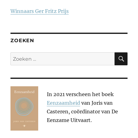
Winnaars Ger Fritz Prijs
ZOEKEN
ZO
Zoeken
naar:
In 2021 verscheen het boek
Eenzaamheid
van Joris van
Casteren, coördinator van De
Eenzame Uitvaart.