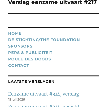
Verslag eenzame uitvaart #217
Volgend
bericht:
HOME
DE STICHTING/THE FOUNDATION
SPONSORS
PERS & PUBLICITEIT
POULE DES DOODS
CONTACT
LAATSTE VERSLAGEN
Eenzame uitvaart #314, verslag
15 juli 2026
Eenzame uitvaart #314, gedicht