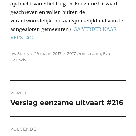
opdracht van Stichting De Eenzame Uitvaart
geschreven en vallen buiten de
verantwoordelijk- en aansprakelijkheid van de
aangesloten gemeenten)
GA VERDER NAAR
VERSLAG
Auteur
Geplaatst
Tags
uw Starik
29 maart 2017
2017
,
Amsterdam
,
Eva
op
Gerlach
Bericht
VORIGE
navigatie
Verslag eenzame uitvaart #216
Vorig
bericht:
VOLGENDE