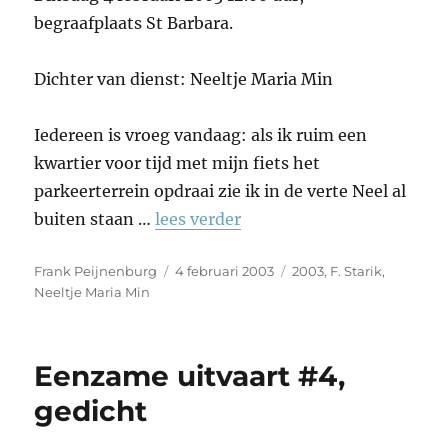
begraafplaats St Barbara.
Dichter van dienst: Neeltje Maria Min
Iedereen is vroeg vandaag: als ik ruim een
kwartier voor tijd met mijn fiets het
parkeerterrein opdraai zie ik in de verte Neel al
buiten staan …
lees verder
Auteur
Geplaatst
Tags
Frank Peijnenburg
4 februari 2003
2003
,
F. Starik
,
op
Neeltje Maria Min
Eenzame uitvaart #4,
gedicht