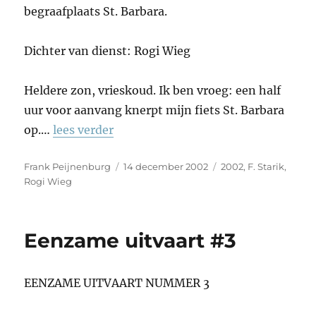
begraafplaats St. Barbara.
Dichter van dienst: Rogi Wieg
Heldere zon, vrieskoud. Ik ben vroeg: een half
uur voor aanvang knerpt mijn fiets St. Barbara
op.…
lees verder
Auteur
Geplaatst
Tags
Frank Peijnenburg
14 december 2002
2002
,
F. Starik
,
op
Rogi Wieg
Eenzame uitvaart #3
EENZAME UITVAART NUMMER 3