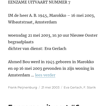
EENZAME UITVAART NUMMER 7
IM de heer A. B. 1945, Marokko – 16 mei 2003,
Wibautstraat, Amsterdam
woensdag 21 mei 2003, 10.30 uur Nieuwe Ooster
begraafplaats
dichter van dienst: Eva Gerlach
Ahmed Bou werd in 1945 geboren in Marokko
en op 16 mei 2003 gevonden in zijn woning in
Amsterdam …
lees verder
Auteur
Geplaatst
Tags
Frank Peijnenburg
21 mei 2003
Eva Gerlach
,
F. Starik
op