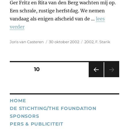
Ger Fritz en Rita van den Berg wachten mij op.
Een schrale, rustige herfstdag. We nemen
vandaag als enigen afscheid van de …
lees
verder
Auteur
Geplaatst
Tags
Joris van Casteren
30 oktober 2002
2002
,
F. Starik
op
Berichten
PAGINA
10
VORI
paginering
GE
PAGI
NA
HOME
DE STICHTING/THE FOUNDATION
SPONSORS
PERS & PUBLICITEIT