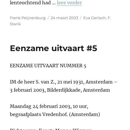
lenteochtend had …
lees verder
Auteur
Geplaatst
Tags
Frank Peijnenburg
24 maart 2003
Eva Gerlach
,
F.
op
Starik
Eenzame uitvaart #5
EENZAME UITVAART NUMMER 5
IM de heer S. van Z., 21 mei 1931, Amsterdam –
3 februari 2003, Bilderdijkkade, Amsterdam
Maandag 24 februari 2003, 10 uur,
begraafplaats Vredenhof. (Amsterdam)