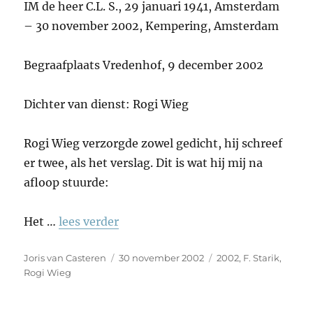
IM de heer C.L. S., 29 januari 1941, Amsterdam
– 30 november 2002, Kempering, Amsterdam
Begraafplaats Vredenhof, 9 december 2002
Dichter van dienst: Rogi Wieg
Rogi Wieg verzorgde zowel gedicht, hij schreef
er twee, als het verslag. Dit is wat hij mij na
afloop stuurde:
Het …
lees verder
Auteur
Geplaatst
Tags
Joris van Casteren
30 november 2002
2002
,
F. Starik
,
op
Rogi Wieg