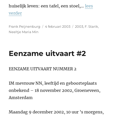
huiselijk leven: een tafel, een stoel,…
lees
verder
Auteur
Geplaatst
Tags
Frank Peijnenburg
4 februari 2003
2003
,
F. Starik
,
op
Neeltje Maria Min
Eenzame uitvaart #2
EENZAME UITVAART NUMMER 2
IM mevrouw NN, leeftijd en geboorteplaats
onbekend – 18 november 2002, Groeneveen,
Amsterdam
Maandag 9 december 2002, 10 uur ’s morgens,