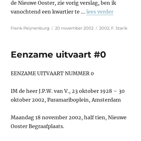
de Nieuwe Ooster, zie vorig verslag, ben ik
vanochtend een kwartier te …
lees verder
Auteur
Geplaatst
Tags
Frank Peijnenburg
20 november 2002
2002
,
F. Starik
op
Eenzame uitvaart #0
EENZAME UITVAART NUMMER 0
IM de heer J.P.W. van V., 23 oktober 1928 – 30
oktober 2002, Paramariboplein, Amsterdam
Maandag 18 november 2002, half tien, Nieuwe
Ooster Begraafplaats.