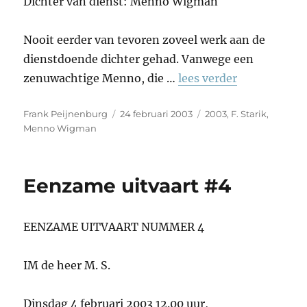
Dichter van dienst: Menno Wigman
Nooit eerder van tevoren zoveel werk aan de
dienstdoende dichter gehad. Vanwege een
zenuwachtige Menno, die …
lees verder
Auteur
Geplaatst
Tags
Frank Peijnenburg
24 februari 2003
2003
,
F. Starik
,
op
Menno Wigman
Eenzame uitvaart #4
EENZAME UITVAART NUMMER 4
IM de heer M. S.
Dinsdag 4 februari 2003 12.00 uur,