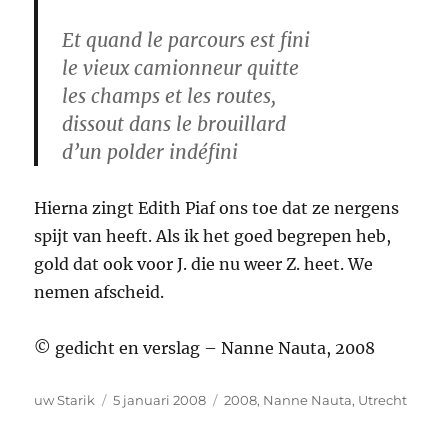
Et quand le parcours est fini
le vieux camionneur quitte
les champs et les routes,
dissout dans le brouillard
d’un polder indéfini
Hierna zingt Edith Piaf ons toe dat ze nergens
spijt van heeft. Als ik het goed begrepen heb,
gold dat ook voor J. die nu weer Z. heet. We
nemen afscheid.
© gedicht en verslag – Nanne Nauta, 2008
Auteur
Geplaatst
Tags
uw Starik
5 januari 2008
2008
,
Nanne Nauta
,
Utrecht
op