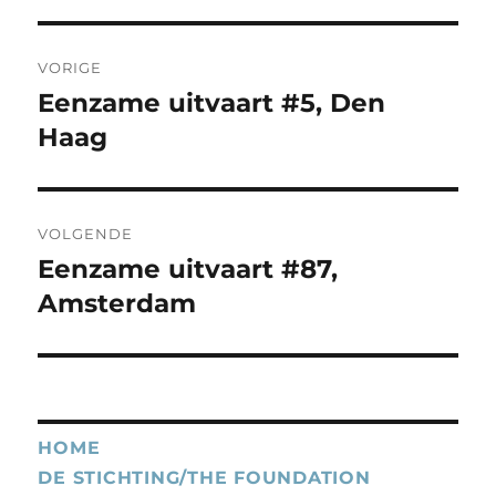
Bericht
VORIGE
navigatie
Eenzame uitvaart #5, Den
Vorig
bericht:
Haag
VOLGENDE
Eenzame uitvaart #87,
Volgend
bericht:
Amsterdam
HOME
DE STICHTING/THE FOUNDATION