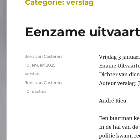
Categorie:
verslag
Eenzame uitvaart
Auteur
Joris van Casteren
Vrijdag 3 januar
Geplaatst
10 januari 2025
Ename Uitvaart
op
Categorieën
verslag
Dichter van dien
Tags
Joris van Casteren
Auteur verslag: 
op
10 reacties
Eenzame
André Rieu
uitvaart
#293,
verslag
Een buurman kee
In de hal van d
politie kwam, r