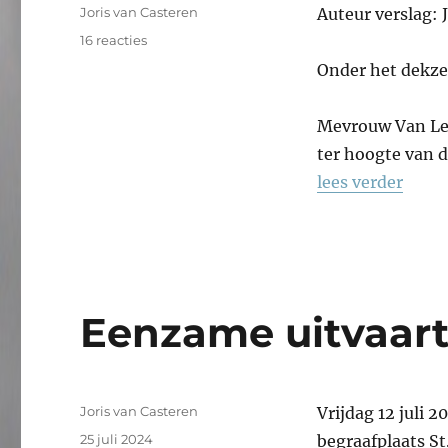
Tags
Joris van Casteren
Auteur verslag: 
op
16 reacties
Eenzame
Onder het dekze
uitvaart
#289,
verslag
Mevrouw Van Lee
ter hoogte van d
lees verder
Eenzame uitvaart
Auteur
Joris van Casteren
Vrijdag 12 juli 2
Geplaatst
25 juli 2024
begraafplaats S