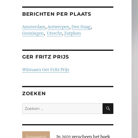
BERICHTEN PER PLAATS
Amsterdam
,
Antwerpen
,
Den Haag
,
Groningen
,
Utrecht
,
Zutphen
GER FRITZ PRIJS
Winnaars Ger Fritz Prijs
ZOEKEN
ZOEKEN
Zoeken
naar:
In 2021 verscheen het boek