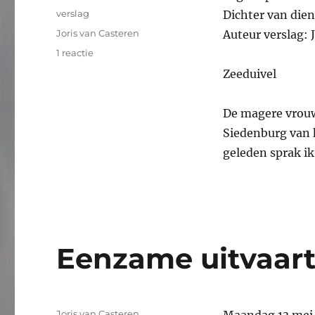
op
Categorieën
verslag
Dichter van dien
Tags
Joris van Casteren
Auteur verslag: 
op
1 reactie
Eenzame
Zeeduivel
uitvaart
#288,
verslag
De magere vrouw 
Siedenburg van
geleden sprak i
Eenzame uitvaart
Auteur
Joris van Casteren
Maandag 13 mei 