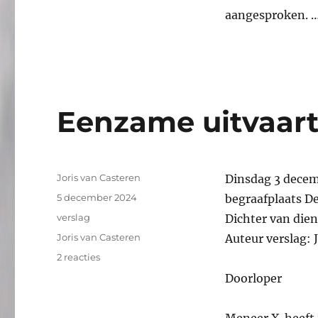
aangesproken. 
Eenzame uitvaart 
Auteur
Joris van Casteren
Dinsdag 3 decem
Geplaatst
5 december 2024
begraafplaats D
op
Categorieën
verslag
Dichter van dien
Tags
Joris van Casteren
Auteur verslag: 
op
2 reacties
Eenzame
Doorloper
uitvaart
#291,
verslag
Meneer X. heeft 