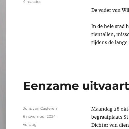
op
4 reacties
Eenzame
De vader van Wi
uitvaart
#290,
verslag
In de hele stad
tientallen, miss
tijdens de lang
Eenzame uitvaart
Auteur
Joris van Casteren
Maandag 28 okto
Geplaatst
6 november 2024
begraafplaats S
op
Categorieën
verslag
Dichter van die