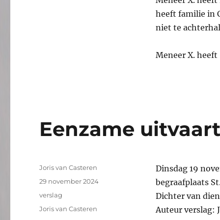
heeft familie i
niet te achterha
Meneer X. heeft
Eenzame uitvaart
Auteur
Joris van Casteren
Dinsdag 19 nove
Geplaatst
29 november 2024
begraafplaats S
op
Categorieën
verslag
Dichter van dien
Tags
Joris van Casteren
Auteur verslag: 