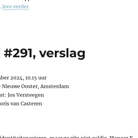
…
lees verder
#291, verslag
ber 2024, 10.15 uur
e Nieuwe Ooster, Amsterdam
st: Jos Versteegen
Joris van Casteren
identiteitspapieren, maar ze zijn niet geldig. Meneer X.