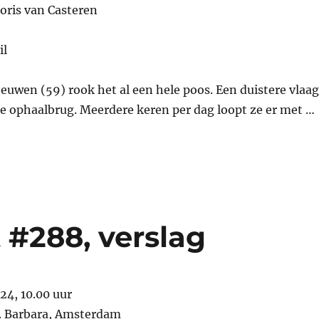
Joris van Casteren
il
uwen (59) rook het al een hele poos. Een duistere vlaag
e ophaalbrug. Meerdere keren per dag loopt ze er met …
 #288, verslag
024, 10.00 uur
t. Barbara, Amsterdam