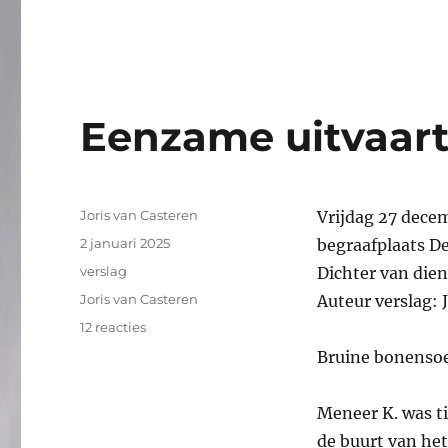
Eenzame uitvaart
Auteur
Joris van Casteren
Vrijdag 27 dece
Geplaatst
2 januari 2025
begraafplaats D
op
Categorieën
verslag
Dichter van dien
Tags
Joris van Casteren
Auteur verslag: 
op
12 reacties
Eenzame
Bruine bonenso
uitvaart
#292,
verslag
Meneer K. was ti
de buurt van he