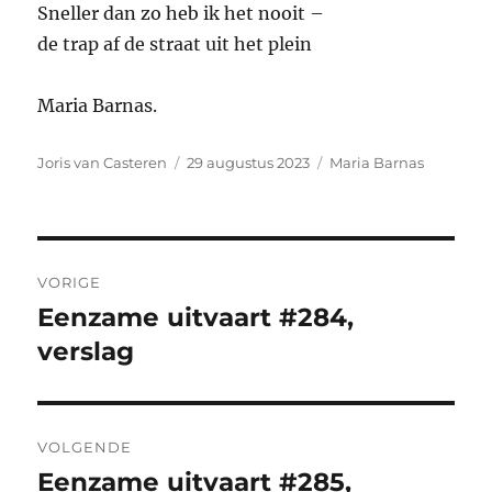
Sneller dan zo heb ik het nooit –
de trap af de straat uit het plein
Maria Barnas.
Auteur
Geplaatst
Tags
Joris van Casteren
29 augustus 2023
Maria Barnas
op
Bericht
VORIGE
navigatie
Eenzame uitvaart #284,
Vorig
bericht:
verslag
VOLGENDE
Eenzame uitvaart #285,
Volgend