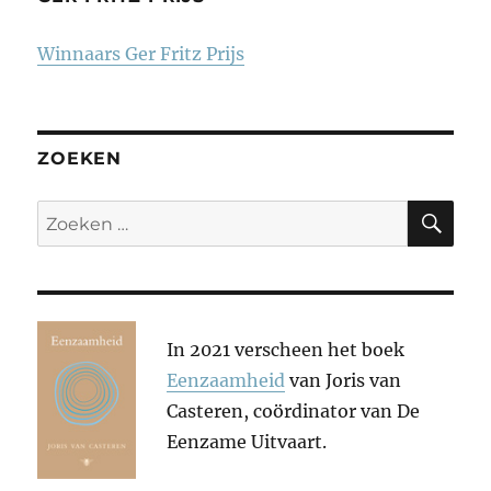
Winnaars Ger Fritz Prijs
ZOEKEN
ZO
Zoeken
naar:
In 2021 verscheen het boek
Eenzaamheid
van Joris van
Casteren, coördinator van De
Eenzame Uitvaart.