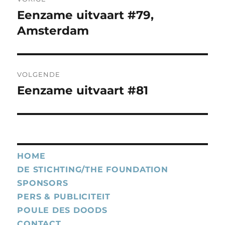
navigatie
Eenzame uitvaart #79,
Vorig
bericht:
Amsterdam
VOLGENDE
Eenzame uitvaart #81
Volgend
bericht:
HOME
DE STICHTING/THE FOUNDATION
SPONSORS
PERS & PUBLICITEIT
POULE DES DOODS
CONTACT