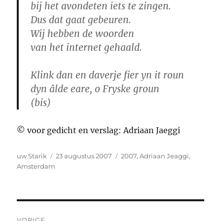
bij het avondeten iets te zingen.
Dus dat gaat gebeuren.
Wij hebben de woorden
van het internet gehaald.
Klink dan en daverje fier yn it roun
dyn âlde eare, o Fryske groun
(bis)
© voor gedicht en verslag: Adriaan Jaeggi
Auteur
Geplaatst
Tags
uw Starik
23 augustus 2007
2007
,
Adriaan Jeaggi
,
op
Amsterdam
Bericht
VORIGE