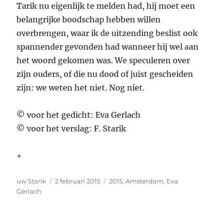
Tarik nu eigenlijk te melden had, hij moet een
belangrijke boodschap hebben willen
overbrengen, waar ik de uitzending beslist ook
spannender gevonden had wanneer hij wel aan
het woord gekomen was. We speculeren over
zijn ouders, of die nu dood of juist gescheiden
zijn: we weten het niet. Nog niet.
© voor het gedicht: Eva Gerlach
© voor het verslag: F. Starik
+
Auteur
Geplaatst
Tags
uw Starik
2 februari 2015
2015
,
Amsterdam
,
Eva
op
Gerlach