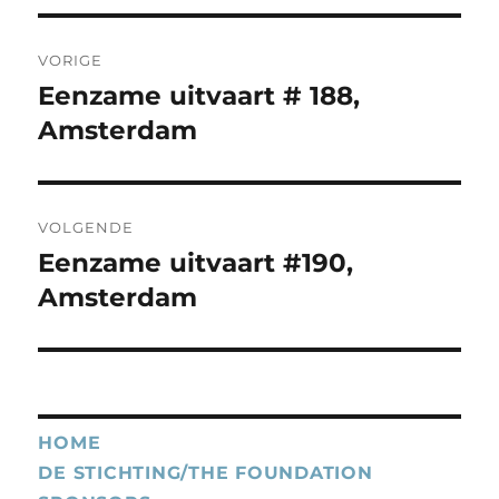
Bericht
VORIGE
navigatie
Eenzame uitvaart # 188,
Vorig
bericht:
Amsterdam
VOLGENDE
Eenzame uitvaart #190,
Volgend
bericht:
Amsterdam
HOME
DE STICHTING/THE FOUNDATION