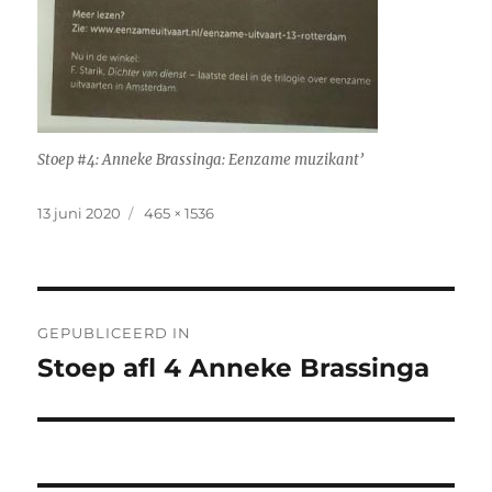
Stoep #4: Anneke Brassinga: Eenzame muzikant’
Geplaatst
Volledige
13 juni 2020
465 × 1536
op
grootte
Bericht
GEPUBLICEERD IN
navigatie
Stoep afl 4 Anneke Brassinga