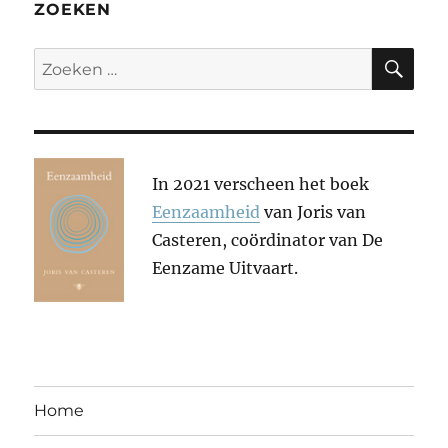
ZOEKEN
ZO
Zoeken
naar:
In 2021 verscheen het boek
Eenzaamheid
van Joris van
Casteren, coördinator van De
Eenzame Uitvaart.
Home