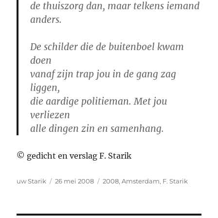
de thuiszorg dan, maar telkens iemand
anders.
De schilder die de buitenboel kwam
doen
vanaf zijn trap jou in de gang zag
liggen,
die aardige politieman. Met jou
verliezen
alle dingen zin en samenhang.
© gedicht en verslag F. Starik
Auteur
Geplaatst
Tags
uw Starik
26 mei 2008
2008
,
Amsterdam
,
F. Starik
op