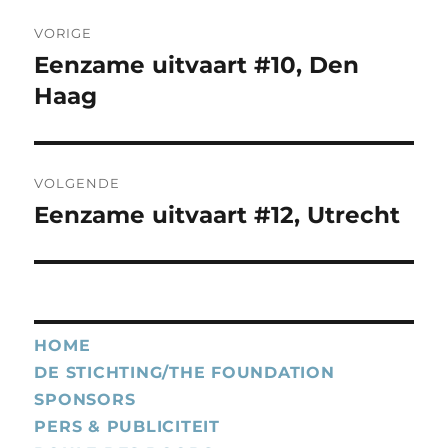
Bericht
VORIGE
navigatie
Eenzame uitvaart #10, Den
Vorig
bericht:
Haag
VOLGENDE
Eenzame uitvaart #12, Utrecht
Volgend
bericht:
HOME
DE STICHTING/THE FOUNDATION
SPONSORS
PERS & PUBLICITEIT