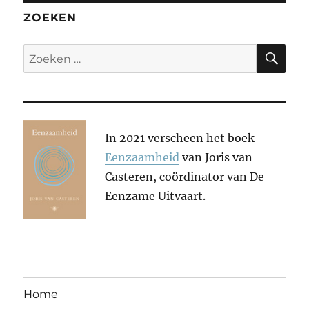
ZOEKEN
ZO
Zoeken
naar:
In 2021 verscheen het boek
Eenzaamheid
van Joris van
Casteren, coördinator van De
Eenzame Uitvaart.
Home