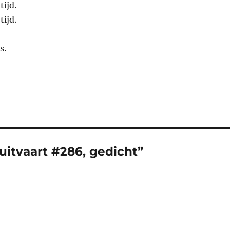
tijd.
tijd.
s.
itvaart #286, gedicht”