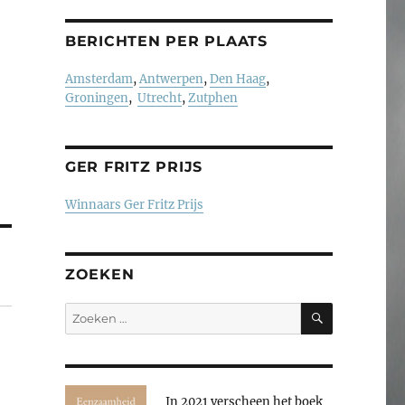
BERICHTEN PER PLAATS
Amsterdam
,
Antwerpen
,
Den Haag
,
Groningen
,
Utrecht
,
Zutphen
GER FRITZ PRIJS
Winnaars Ger Fritz Prijs
ZOEKEN
ZOEKEN
Zoeken
naar:
In 2021 verscheen het boek