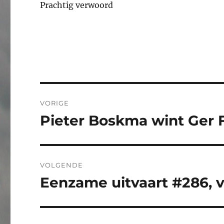
Prachtig verwoord
Bericht
VORIGE
navigatie
Pieter Boskma wint Ger F
Vorig
bericht:
VOLGENDE
Eenzame uitvaart #286, v
Volgend
bericht: