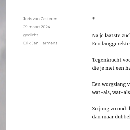
Auteur
Joris van Casteren
*
Geplaatst
29 maart 2024
op
Categorieën
gedicht
Na je laatste
zuc
Tags
Erik Jan Harmens
Een langgerekt
Tegenkracht voo
die je met een 
Een wurgslang v
wat-als, wat-als
Zo jong zo oud: 
dan maar dubbel