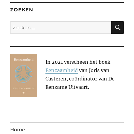
ZOEKEN
ZO
Zoeken
naar:
In 2021 verscheen het boek
Eenzaamheid
van Joris van
Casteren, coördinator van De
Eenzame Uitvaart.
Home