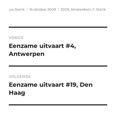
Auteur
Geplaatst
Tags
uw Starik
16 oktober 2009
2009
,
Amsterdam
,
F. Starik
op
Bericht
VORIGE
navigatie
Eenzame uitvaart #4,
Vorig
bericht:
Antwerpen
VOLGENDE
Eenzame uitvaart #19, Den
Volgend
bericht:
Haag